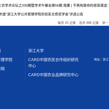
三农学术论坛之330期暨学术午餐会第56期 周康 | 不再有致命的收容遣送：
25年度“浙江大学公共管理学院农经系文奇奖学金”评选公告
每页
20
记录
总共
898
记录
第一
网
浙江大学
管理学院
CARD中国农民合作组织研究
地址：浙江
中心
库网
CARD中国农业品牌研究中心