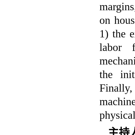
margins,
on hous
1) the e
labor 
mechani
the ini
Finally
machin
physical
主持