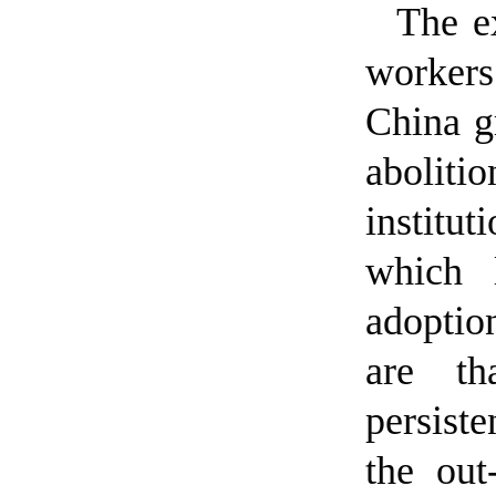
The ex
workers
China gr
abolitio
institu
which 
adoptio
are th
persist
the out