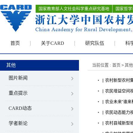
国家教育部人文社会科学重点研究基地
国家哲学
首页
关于CARD
研究队伍
科
其他
当前位置 :
首页
>
其他
图片新闻
|
农村
新型农村集
|
农民
增益空间
重点提示
|
农业
未来“谁来
CARD动态
|
农民
动态能力视
|
农村
县域新型
学者新论