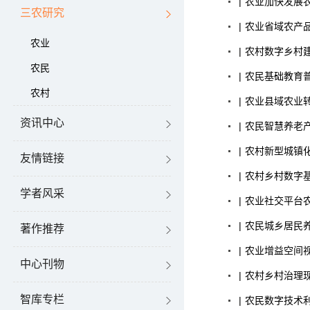
|
农业
加快发展
三农研究
|
农业
省域农产
农业
|
农村
数字乡村
农民
|
农民
基础教育
农村
|
农业
县域农业
资讯中心
|
农民
智慧养老
|
农村
新型城镇化
友情链接
|
农村
乡村数字基
学者风采
|
农业
社交平台农
|
农民
城乡居民
著作推荐
|
农业
增益空间
中心刊物
|
农村
乡村治理
智库专栏
|
农民
数字技术利