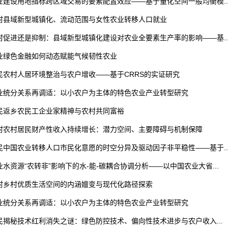
业
建设用地指标跨区域交易的要素配置效应——基于量化空间一般均衡模..
村
县域新型城镇化、流动范围与女性农业转移人口就业
村
促进还是抑制：县域新型城镇化建设对农业全要素生产率的影响——基..
业
绿色金融如何动态赋能气候韧性农业
民
农村人居环境整治与农户增收——基于CRRS的实证研究
业
统分关系再调适：以小农户为主体的特色农业产业转型研究
民
返乡农民工企业家精神与农村共同富裕
村
农村居民财产性收入持续增长：潜力空间、主要障碍与机制保障
民
中国农业转移人口市民化意愿的时空分异及驱动因子非平稳性——基于..
业
水资源“农转非”影响下的水-能-碳耦合协调分析——以中国农业大省...
村
乡村优质生活空间的内涵嬗变与现代化路径探索
业
统分关系再调适：以小农户为主体的特色农业产业转型研究
民
揭秘技术红利消失之谜：绿色防控技术、偏向性技术进步与农户收入...