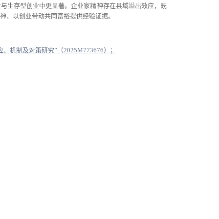
业与生存型创业中更显著。企业家精神存在县域溢出效应，既
神、以创业带动共同富裕提供经验证据。
应、机制及对策研究”（
2025M773676
）；