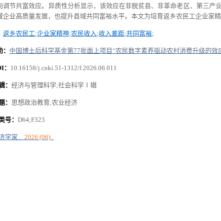
向调节共富效应。异质性分析显示，该效应在非脱贫县、非革命老区、第三产
域企业高质量发展，也提升县域共同富裕水平。本文为培育返乡农民工企业家精
：
返乡农民工
;
企业家精神
;
农民收入
;
收入差距
;
共同富裕
;
助：
中国博士后科学基金第
77
批面上项目“农民数字素养驱动农村消费升级的效
I
：
10.16158/j.cnki.51-1312/f.2026.06.011
辑：
经济与管理科学
;
社会科学Ⅰ辑
题：
思想政治教育
;
农业经济
类号：
D64;F323
济学家
.
2026 (06)