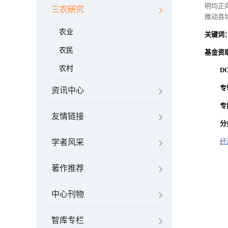
明均正
三农研究
推动县
农业
关键词
农民
基金资
农村
DO
专
资讯中心
专
友情链接
分
经
学者风采
著作推荐
中心刊物
智库专栏