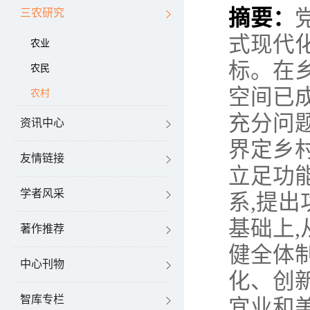
摘要：
三农研究
式现代
农业
标。在
农民
空间已
农村
充分问
资讯中心
界定乡
友情链接
立足功
学者风采
系
,
提出
基础上
,
著作推荐
健全体
中心刊物
化、创
智库专栏
宜业和