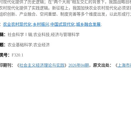
村现代化提供了历史逻辑；在“两个大局”相互交汇的背景下，我国战略
农村现代化提供了实践逻辑。新征程上，我国加快农业农村现代化必须坚
组织创新、产业融合、空间重塑、制度完善等多个维度出发，以此形成行
：
农业农村现代化
;
乡村振兴
;
中国式现代化
;
城乡融合发展
;
辑：
社会科学Ⅰ辑
;
农业科技
;
经济与管理科学
题：
农业基础科学
;
农业经济
类号：
F320.1
印期刊：
《
社会主义经济理论与实践
》
2026
年
04
期
，
原文出处：
《
上海市