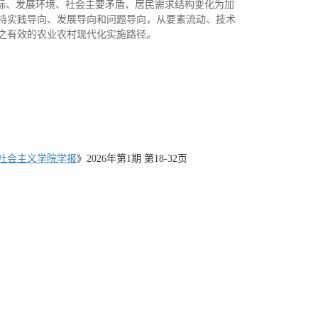
目标、发展环境、社会主要矛盾、居民需求结构变化为加
持实践导向、发展导向和问题导向，从要素流动、技术
之有效的农业农村现代化实施路径。
社会主义学院学报
》
2026
年第
1
期 第
18-32
页