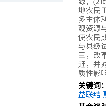
源；
(2)
地农民
多主体
观资源
使农民
与县级
三，改
赶，并
质性影
关键词
益联结
;