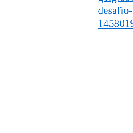
desafio-
145801