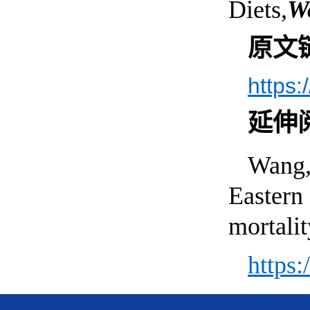
Diets,
W
原文
https:
延伸
Wang
Eastern 
mortali
https