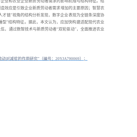
字企业和农业企业新质劳动者需求的影响机理与结构特征。结
创造效应是引致企业新质劳动者需求增加的主要原因；智慧农
人才链”视角的结构分析发现，数字企业表现为全链条深度协
锤型”结构特征。据此，本文认为，应加快构建适配现代农业
伍，通过数智技术与新质劳动者“双轮驱动”，全面推进农业
流动对减贫的作用研究”（编号：
20YJA790069
）；