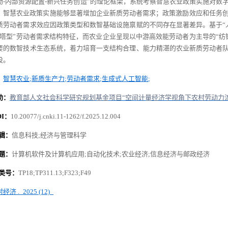
励
-
内部资源配置
-
新兴任务创造”的理论框架，系统考察智慧农业政策实施对数
，智慧农业政策实施能够显著增加企业新质劳动者需求；政策激励效应和任务
质劳动者需求效应因政策类型和数智基础设施禀赋的不同存在显著差异。基于“
宝塔型”劳动者需求结构特征，而农业企业呈现以中游高效能劳动者为主导的“纺
要的数智技术生态系统，着力培育一支结构合理、能力精湛的农业新质劳动者队
设。
：
智慧农业
;
新质生产力
;
劳动者需求
;
生成式人工智能
;
助：
教育部人文社会科学研究规划基金项目“空间计量经济学视角下农村劳动力
I
：
10.20077/j.cnki.11-1262/f.2025.12.004
辑：
信息科技
;
经济与管理科学
题：
计算机软件及计算机应用
;
自动化技术
;
农业经济
;
信息经济与邮政经济
类号：
TP18;TP311.13;F323;F49
村经济
.
2025 (12)