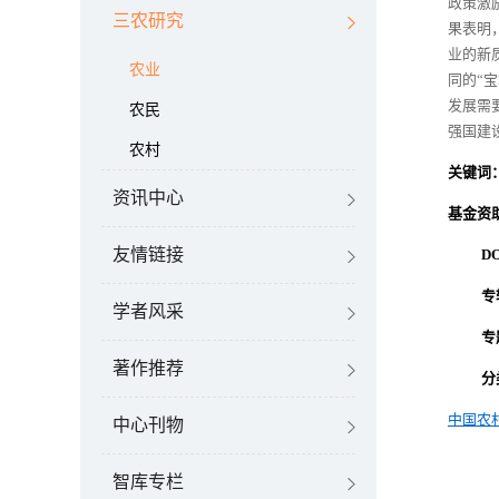
政策激
三农研究
果表明
业的新
农业
同的“
发展需
农民
强国建
农村
关键词
资讯中心
基金资
友情链接
DO
专
学者风采
专
著作推荐
分
中国农
中心刊物
智库专栏