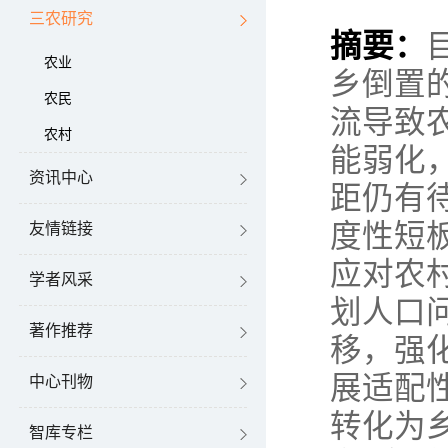
三农研究
摘要：
农业
乡倒置
农民
流导致
农村
能弱化
资讯中心
距仍有
度性短
友情链接
应对农
学者风采
划人口
著作推荐
移，强
展适配
中心刊物
转化为
智库专栏