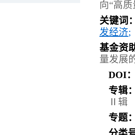
向“高
关键词
发经济
;
基金资
量发展
DOI
专辑
Ⅱ
辑
专题
分类