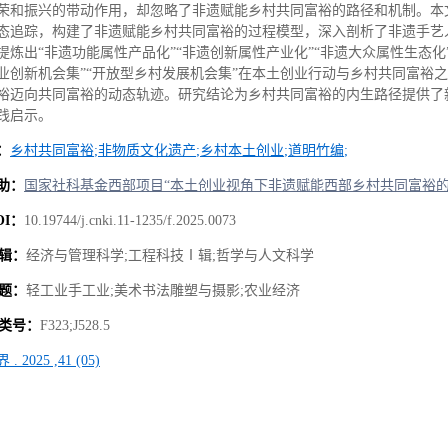
荣和振兴的带动作用，却忽略了非遗赋能乡村共同富裕的路径和机制。本
态追踪，构建了非遗赋能乡村共同富裕的过程模型，深入剖析了非遗手艺
提炼出“非遗功能属性产品化”“非遗创新属性产业化”“非遗大众属性生态化
业创新机会集”“开放型乡村发展机会集”在本土创业行动与乡村共同富裕
裕迈向共同富裕的动态轨迹。研究结论为乡村共同富裕的内生路径提供了
践启示。
：
乡村共同富裕
;
非物质文化遗产
;
乡村本土创业
;
道明竹编
;
助：
国家社科基金西部项目“本土创业视角下非遗赋能西部乡村共同富裕
OI
：
10.19744/j.cnki.11-1235/f.2025.0073
辑：
经济与管理科学
;
工程科技
Ⅰ
辑
;
哲学与人文科学
题：
轻工业手工业
;
美术书法雕塑与摄影
;
农业经济
类号：
F323;J528.5
界
.
2025 ,41 (05)