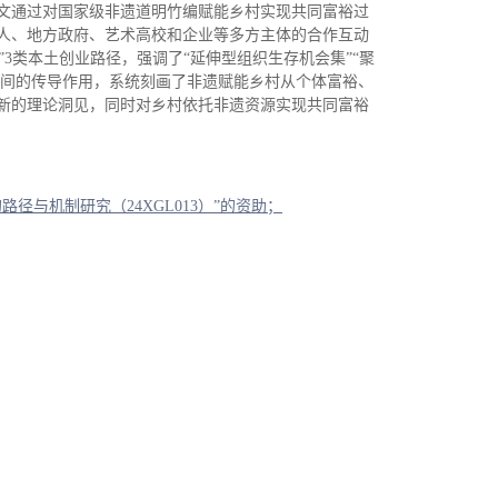
文通过对国家级非遗道明竹编赋能乡村实现共同富裕过
人、地方政府、艺术高校和企业等多方主体的合作互动
”
3
类本土创业路径，强调了“延伸型组织生存机会集”“聚
之间的传导作用，系统刻画了非遗赋能乡村从个体富裕、
新的理论洞见，同时对乡村依托非遗资源实现共同富裕
的路径与机制研究（
24XGL013
）”的资助；