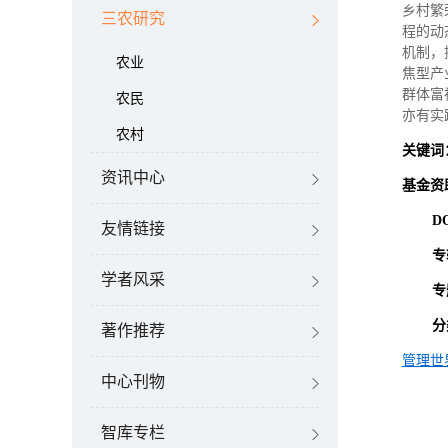
乡村繁
三农研究
程的动
机制，
农业
焦型产
群体富
农民
亦有实
农村
关键词
资讯中心
基金资
D
友情链接
专
学者风采
专
分
著作推荐
管理世
中心刊物
智库专栏