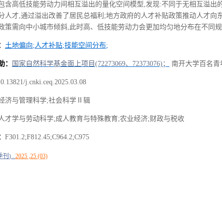
包含高低技能劳动力间相互溢出的量化空间模型
,
发现
:
不同于无相互溢出
分人才
,
通过溢出改善了居民总福利
;
地方政府的人才补贴政策推动人才向
政策需向中小城市倾斜
,
此时高、低技能劳动力会更加均匀地分布在不同规
土地偏向
人才补贴
技能空间分布
：
;
;
;
、
；
南开大学百名青
助：
国家自然科学基金面上项目
(72273069
72373076)
0.13821/j.cnki.ceq.2025.03.08
经济与管理科学
社会科学Ⅱ辑
;
人才学与劳动科学
成人教育与特殊教育
农业经济
财政与税收
;
;
;
：
F301.2;F812.45;C964.2;C975
季刊
) .
2025 ,25 (03)