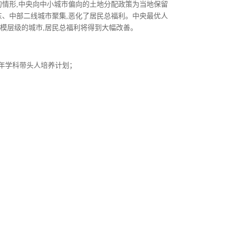
的情形
,
中央向中小城市偏向的土地分配政策为当地保留
东、中部二线城市聚集
,
恶化了居民总福利。中央最优人
模层级的城市
,
居民总福利将得到大幅改善。
年学科带头人培养计划；