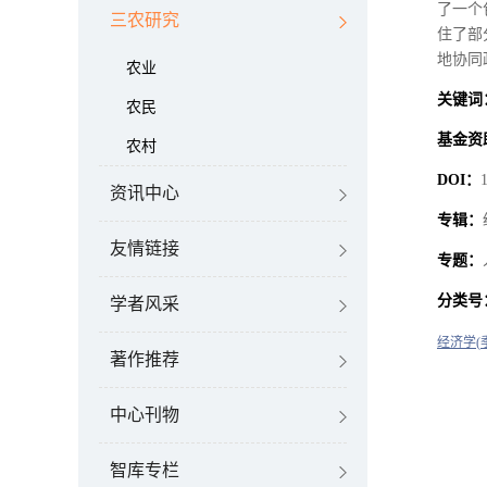
了一个
三农研究
住了部
地协同
农业
关键词
农民
基金资
农村
DOI
：
1
资讯中心
专辑：
友情链接
专题：
分类号
学者风采
经济学
(
著作推荐
中心刊物
智库专栏