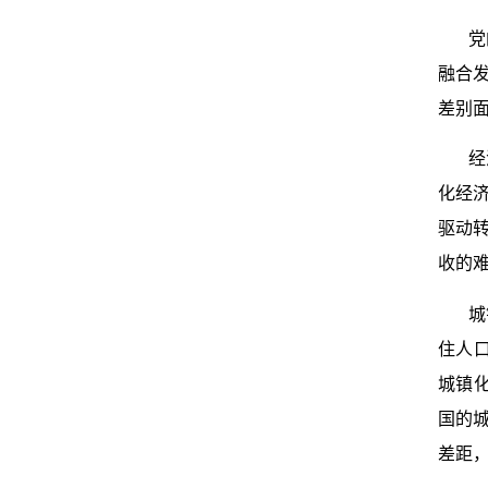
党
融合
差别
经
化经
驱动
收的
城
住人
城镇
国的
差距