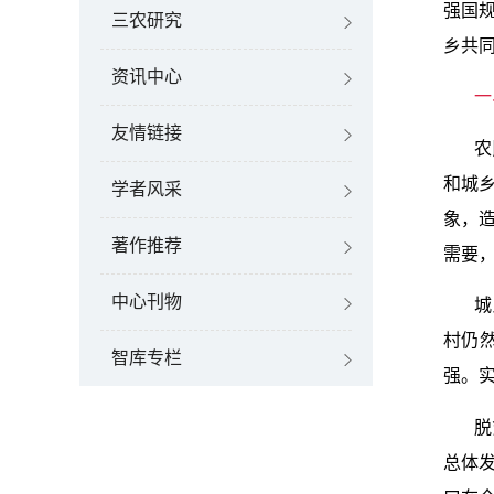
强国
三农研究
乡共
资讯中心
一
友情链接
农
和城
学者风采
象，
著作推荐
需要
中心刊物
城
村仍
智库专栏
强。
脱
总体