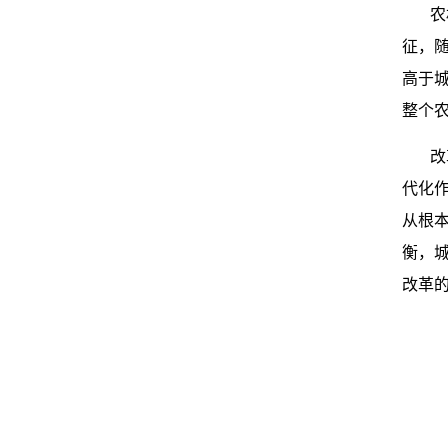
农
征，
高于
整个
改
代化
从根
衡，
改革