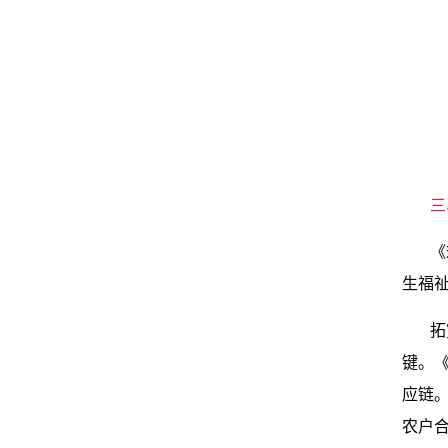
三
《
生福
拓
键。
应链
农户