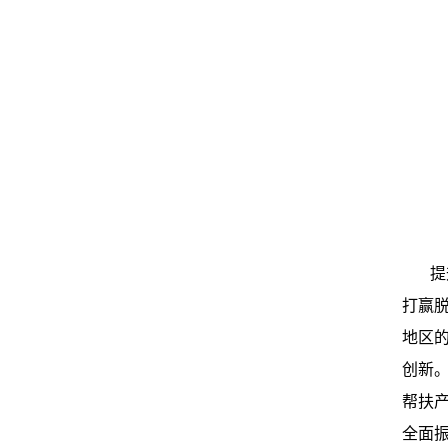
提
打赢
地区
创新
帮扶
全面