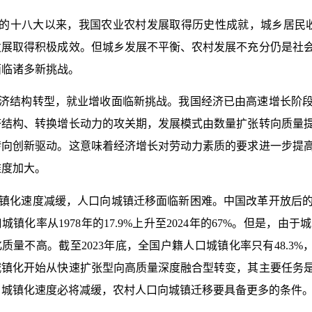
的十八大以来，我国农业农村发展取得历史性成就，城乡居民
发展取得积极成效。但城乡发展不平衡、农村发展不充分仍是社
面临诸多新挑战。
济结构转型，就业增收面临新挑战。我国经济已由高速增长阶
济结构、转换增长动力的攻关期，发展模式由数量扩张转向质量
转向创新驱动。这意味着经济增长对劳动力素质的要求进一步提
难度加大。
镇化速度减缓，人口向城镇迁移面临新困难。中国改革开放后
口城镇化率从
1978
年的
17.9%
上升至
2024
年的
67%
。但是，由于城
化质量不高。截至
2023
年底，全国户籍人口城镇化率只有
48.3%
城镇化开始从快速扩张型向高质量深度融合型转变，其主要任务
，城镇化速度必将减缓，农村人口向城镇迁移要具备更多的条件