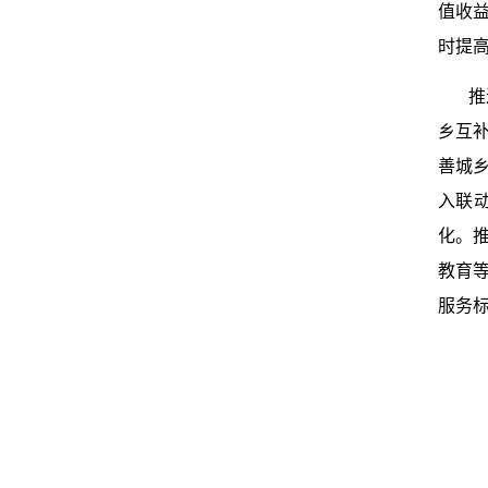
值收
时提
推
乡互
善城
入联
化。
教育
服务