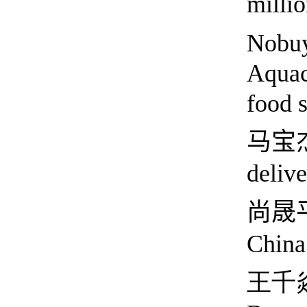
milli
Nobu
Aquac
food s
马宝
delive
尚晟
China
王千