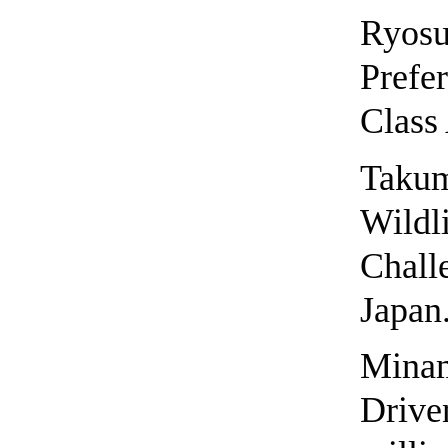
Ryosu
Prefer
Class
Taku
Wildl
Chall
Japan
Minam
Drive