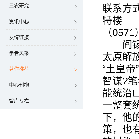
联系方
三农研究
特楼 
资讯中心
（0571
友情链接
阎锡山
学者风采
太原解
“土皇
著作推荐
智谋?
中心刊物
能统治
智库专栏
一整套
下，他
策，也