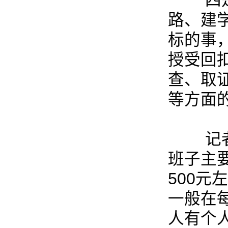
四是村
路、建
标的事
授受回
查、取
等方面
记者从
班子主
500
一般在每
人有个