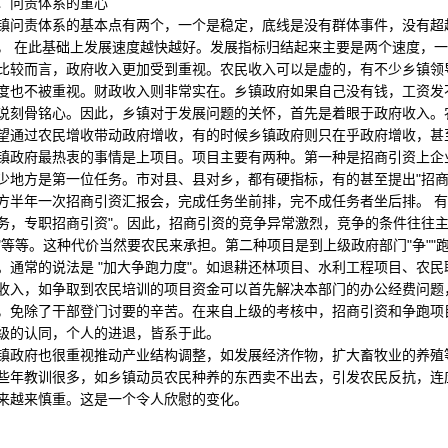
问责体系的重心
责体系的基本点有两个，一个是稳定，底线是没有群体事件，没有超越
， 在此基础上发展速度越快越好。发展指标归结起来主要是两个速度，
比较而言，政府收入更加受到重视。农民收入可以是虚的，有不少乡镇领导
度也不被重视。财政收入则非常实在。乡镇政府如果自己没有钱，工资发
说刻骨铭心。因此，乡镇对于发展问题的关怀，首先是着眼于政府收入。
望通过农民增收带动政府增收，有的时候乡镇政府则只在乎政府增收，甚
府最热衷的事情是上项目。项目主要有两种。第一种是招商引资上企业
少地方是第一位任务。市对县、县对乡，都有硬指标，有的甚至提出"招商引
方半年一次招商引资汇报会，完成任务坐前排，完不成任务者坐后排。 有
务，专职招商引资"。因此，招商引资的竞争异常激烈，竞争的条件往往主
"等等。这种代价当然要农民来承担。第二种项目是到上级政府部门"争""
。通常的说法是 "加大争跑力度"。如退耕还林项目、水利工程项目、农
收入，如争取到农民培训的项目资金可以首先解决本部门的办公经费问题
，免除了干部登门讨要的辛苦。在来自上级的考核中，招商引资和争跑项
级的认同，个人的进退，皆系于此。
府也很重视推动产业结构调整，如发展经济作物，扩大畜牧业的养殖等
些年教训很多，如乡镇动员农民种养的东西卖不出去，引发农民反抗，连
来越来慎重。这是一个令人欣慰的变化。