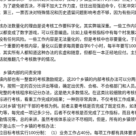
，为了避免被否决，不得不加大工作力度，往往出现强迫命令，引发冲突
；第三，一票否决对特殊情况和历史遗留问题影响考虑不够，因为有些问
。
法数量化的理由是说考核工作要科学化，其实弊端深重。一些工作内容
以都变成了数字游戏，可以任意编造。比如上级考核指标中有每个村发展2
没有任何风险。一些工作内容是无法量化的，但是考核中也非要量化，于
一个重要的考核内容，量化以后要求每周要自学6个小时，每半年要写10
。其实所有人都知道这种办法的玄虚和随意，但都在一本正经地应付。主
话就推翻几个考核数字的情况。
乡镇内部的问责安排
部也有一整套的考核激励规定。这20个乡镇的内部考核办法可以分两
作，按照一定的百分比评出等级，确定出优秀、合格、不合格部门和人员
完整的考核程序和记分办法，这是绝大多数情况。在这类比较细致的考核
标进行考核，看重工作完成的结果；一种则非常具体，不仅考核工作成果
以对乡镇"包村"干部的考核为例。前者主要考核是否完成了既定任务，如
力等，每完成一项记多少分。后者不仅考核是否完成了工作指标，而且考
勤情况等。总的来讲，虽然考核体系设计不尽相同，但是，所有的乡镇领
是山东一个乡镇的考核办法：
标考核实行100分制：（1）业务工作占40分。每项工作都有具体要