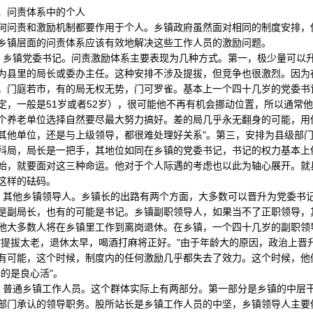
问责体系中的个人
责和激励机制都要作用于个人。乡镇政府虽然面对相同的制度安排，但
乡镇层面的问责体系应该有效地解决这些工作人员的激励问题。
镇党委书记。问责激励体系主要表现为几种方式。第一，极少量可以升
为县里的局长或委办主任。这种安排不涉及提拔，但竞争也很激烈。因为
，门庭若市，有的局无权无势，门可罗雀。基本上一个四十几岁的党委书
定，一般是51岁或者52岁），很可能他不再有机会挪动位置，所以通常他
个养老单位选择自然要尽最大努力搞好。差的局几乎永无翻身的可能，用
其他单位，还是与上级领导，都很难处理好关系"。第三，安排为县级部
科局，局长是一把手，其地位如同在乡镇的党委书记，书记的权力基本上
始，就要面对这三种命运。他对于个人际遇的考虑也以此为轴心展开。就
这样的砝码。
他乡镇领导人。乡镇长的出路有两个方面，大多数可以晋升为党委书记
是副局长，也有的可能是书记。乡镇副职领导人，如果当不了正职领导，
他大多数人将在乡镇里工作到离岗退休。在乡镇，一个四十几岁的副职领
"提拔太老，退休太早，喝酒打麻将正好。"由于年龄大的原因，政治上晋
有可能，这个时候，制度内的任何激励几乎都失去了效力。这个时候，他
干的是良心活"。
通乡镇工作人员。这个群体实际上有两部分。第一部分是乡镇的中层干部
部门承认的领导职务。股所站长是乡镇工作人员的中坚，乡镇领导人主要