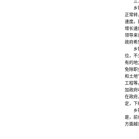
三．
乡镇问
正常转
速度。
增长速
领导来
政府希
乡镇政
位，不
有的地
免除职
和土地
工程等
加政府
在政府
定，下
乡镇政
是，前
方面越