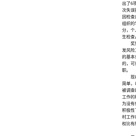
出了6
次失误
因检查
组织的
分，个
生检查
奖惩办
发风险
的基本
的，可
职。
现在的
简单，
被调查
工作的
为没有
积极性
村工作
权比有