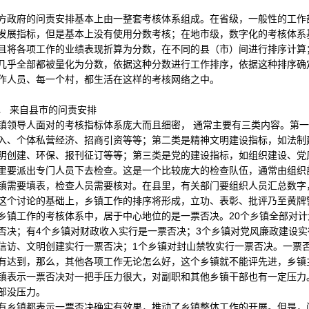
府的问责安排基本上由一整套考核体系组成。在省级，一般性的工作部
发展指标，但是基本上没有使用分数考核；在地市级，数字化的考核体系
且将各项工作的业绩表现折算为分数，在不同的县（市）间进行排序计算
几乎全部都被量化为分数，依据这种分数进行工作排序，依据这种排序确
作人员、每一个村，都生活在这样的考核网络之中。
 来自县市的问责安排
导人面对的考核指标体系庞大而且细密， 通常主要有三类内容。第一
入、个体私营经济、招商引资等等；第二类是精神文明建设指标，如法制
明创建、环保、报刊征订等等；第三类是党的建设指标，如组织建设、党
里要派出专门人员下去检查。这是一个比较庞大的检查队伍，通常由组织
镇需要填表，检查人员需要核对。在县里，有关部门要组织人员汇总数字
这个讨论的基础上，乡镇工作的排序将形成，立功、表彰、批评乃至黄牌
工作的考核体系中，居于中心地位的是一票否决。20个乡镇全部对计划
否决；有4个乡镇对财政收入实行是一票否决；3个乡镇对党风廉政建设实
信访、文明创建实行一票否决；1个乡镇对封山禁牧实行一票否决。一票
有达到，那么，其他各项工作无论怎么好，这个乡镇就不能评先进，乡镇
镇表示一票否决对一把手压力很大，对副职和其他乡镇干部也有一定压力
部没压力。
镇都表示一票否决确实有效果，推动了乡镇整体工作的开展。但是，问