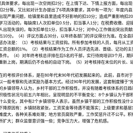
项具体要求，每出现一次空岗扣2分；在上情下达、下情上报方面，每出现
扣2分等。又比如对计生办提出了6项具体要求，其中有一项为：年度内县
出现严重问题，给镇里和县里造成不好影响的扣10分；造成严重影响扣20
学习活动的，每缺席1人次扣单位0.5分，扣当事人1分；在税费收缴、迎
人出现失误的，每次扣单位1分，扣当事人2分；对中心工作做出突出贡献
占10分。（4）评议方面占30分，以年终各部门的评议得分为准。在全县
法是：（1）考核结果与工资挂钩。所有参加考核的人员，每月从工资中
工资总额的1%。（2）考核结果作为工作人员评选先进、晋级、记功的主
条件。（4）对年终考核总评排在后5名的干部，实行待岗培训3个月，期
重新上岗，期满后仍不合格的自动下岗。（5）对考核排在末位的片长、
考核评价体系，是在80年代末90年代初发展起来的。此前，县市对于
以一般考察和先进奖励为基本方式。经过90年代的发展，这套制度臻于"
的乡镇领导人认为，乡村干部的工作积极性，并没有随着考核体系的日趋
积极性状况与前五六年相比，呈现明显的不平衡变化：8个乡镇认为干部积
什么变化，其中有2个乡镇领导人表示，虽然乡镇干部的工作积极性没什
下降原因有：乡镇财政紧张，工资奖金等待遇不能落实；上级要求和基层
难度大，各种关系难处理；地方官员腐败严重，工作奖惩升迁不公平。积
所扩大；群众监督意识强一些；竞争压力大，增强了危机感。