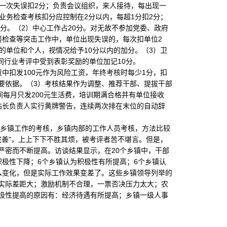
一次失误扣2分；负责会议组织，来人接待，每出现一
业务检查考核扣分应控制在2分以内，每超1分扣2分；
分。（2）中心工作占20分。对无故不参加党委、政府
接检查等突击工作中，单位出现失误的，每次扣单位2
的单位和个人，视情况给予10分以内的加分。（3）卫
同行业考评中受到表彰奖励的单位加记10分。
扣发100元作为风险工资，年终考核时每少1分，扣
要依据。（3）考核结果作为调整、推荐干部、提拔干部
间每月只发200元生活费，培训期满合格并有单位接收
站长负责人实行黄牌警告，连续两次排在末位的自动辞
乡镇工作的考核，乡镇内部的工作人员考核，方法比较
完善"，上上下下不胜其烦，被考评者苦不堪言。但是，
严密而不断提高。访谈结果显示，在20个乡镇中，干部
极性下降；6个乡镇认为积极性有所提高；6个乡镇认
么变化，但是实际工作效果变差了。这些乡镇领导列举的
实际差距大；激励机制不合理，一票否决压力太大；农
极性提高的原因有：经济待遇有所提高；乡镇一级人事