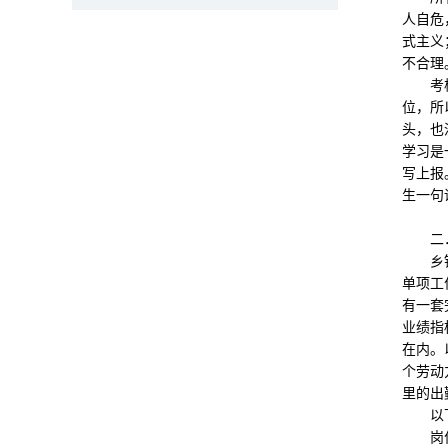
人自危
式主义
不合理
考核办
位，所
头，也
学习是
写上报
生一句
二．
乡镇内
单项工
有一套
业绩指
在内。
个劳动
里的出
以下
岗位目