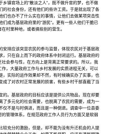
乡镇官场上的"散淡之人"，既不做升官的梦，也不做
们的社会身份，还有他们的些许工资。于是就出现了各
他们也办不了什么实在的事情，让他们去做某项突击性
们成为基层政府里的"游民"。更有一些人他们干脆已
者在村里种地，或者搞些别的营生。
安排应该突显农民的参与监督，体现农民对于基层政
求，只在自上而下的政府体系中封闭运行。基层政府的
乏社会参与性，在方向上是背离正常要求的。所以，我
工作，大量政府工作与乡村发展的实质进程无关，可以
是，实际的运作效果却不然，有时候确实办了实事，也
变成了对农村正常发展的损害，有些乡村干部直截了当
的。基层政府的目标应该是提供公共物品，现在却要
离了多元化的社会需要，也脱离了农民的需要，成为一
不仅不是与时俱进，而且是一种倒退。调查中一位县委
密的管理体系，在规范政府工作人员行为方面又是软弱
较充分的激励，但是，却不能为没有升迁机会的人提