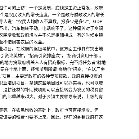
许可的上访；一个是发展，底线是工资正常发，政府
一个是农民收入的增长速度，一个是政府财政收入的增长
人说："农民人均收入不算数，报多少是多少"。GDP
不出，汽车跑转不动，电话响不了，这种痛苦对于乡镇
农民增收和政府增收并不总是相辅相成。有的时候乡镇
至不惜损害农民的收益。
项目。在政府的逐级考核中，这方面工作具有突出地
资论英雄"，"招商引资排座次"，"招商引资用干部"。
的地方搞政府机关人人有招商指标，完不成任务者"就地
要在土地上面，经常听到所谓"零地价"招商，"白送厂房
跑"项目，主要是政府的各种专项拨款，政府直接投资的
民职业培训项目，拿到这些项目既可以办实事，也可以增
，退耕还林的补助款项则可以直接转变为农民的税费留
目的比重越来越大。对于乡镇主要领导来说，上级的肯
等。在农民增收的基础上，政府也可直接增收。但
应该要的税费也要不上来。因此，现在的乡镇政府在这