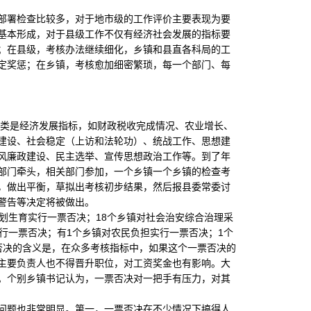
署检查比较多，对于地市级的工作评价主要表现为要
基本形成，对于县级工作不仅有经济社会发展的指标要
；在县级，考核办法继续细化，乡镇和县直各科局的工
定奖惩；在乡镇，考核愈加细密繁琐，每一个部门、每
类是经济发展指标，如财政税收完成情况、农业增长、
建设、社会稳定（上访和法轮功）、统战工作、思想建
风廉政建设、民主选举、宣传思想政治工作等。到了年
部门牵头，相关部门参加，一个乡镇一个乡镇的检查考
，做出平衡，草拟出考核初步结果，然后报县委常委讨
警告等决定将被做出。
生育实行一票否决；18个乡镇对社会治安综合治理采
行一票否决；有1个乡镇对农民负担实行一票否决；1个
否决的含义是，在众多考核指标中，如果这个一票否决的
主要负责人也不得晋升职位，对工资奖金也有影响。大
。个别乡镇书记认为，一票否决对一把手有压力，对其
题也非常明显。第一，一票否决在不少情况下搞得人