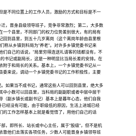
是不同位置上的工作人员，激励的方式和目标是不一
迁，晋身县级领导班子，竞争非常激烈；第二，大多数
在一个县里，不同部门的权力位势差别很大，有的局有
记回到县里，到五十几岁离岗（这个离岗年龄由县里根
们称从乡镇到科局为"养老"。对许多乡镇党委书记来
他们自己的话说，"局里穷得连送礼请客的钱都没有，不
门的书记或副局长，这是一种明显比当局长差的安排。在
依附于和局长的关系。基本上，一个乡镇党委书记从一
县委来说，调动一个乡镇党委书记的工作积极性，主要
。如果当不成书记，通常这些人可以回到县里，绝大多
其中小数可以回县里，当科局的副副职或者中层中层干
导（副乡镇长或副书记）基本上是暮年心态，他们自我
升已经没有可能，由于职级低的原因，生活上进城已经
们的工作怎样基本上就是看觉悟了，用他们自己的话
，即所长、站长或中心主任，属于"股级"，但不是机
依靠他们去落实各项任务，少数人可能晋身乡镇领导班