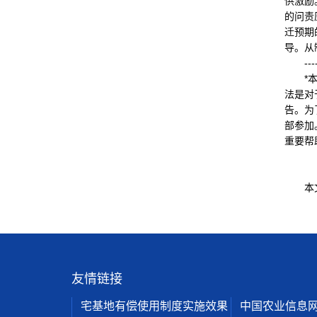
供激励
的问责
迁预期
导。从
-------
*本项
法是对
告。为
部参加
重要帮
本文原
友情链接
宅基地有偿使用制度实施效果
中国农业信息