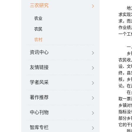
三农研究
地方政
求实现
农业
求，而
作业绩
农民
一个工
农村
一．
资讯中心
乡镇领
农民收
设、文
友情链接
终，县
核，乡
学者风采
论。在
在乡镇
著作推荐
取一票
乡镇对
指标没
中心刊物
部分乡
它的干
智库专栏
所有乡