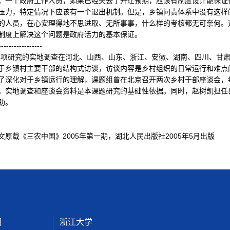
。一个政府工作人员，如果已经失去了升迁预期，应该有制度设计能保证
压力，特定情况下应该有一个退出机制。但是，乡镇问责体系中没有这样
的人员，在心安理得地不思进取、无所事事，什么样的考核都无可奈何。
制度上解决这个问题是政府活力的基本保证。
-------------
研究的实地调查在河北、山西、山东、浙江、安徽、湖南、四川、甘肃、
于乡镇村主要干部的结构式访谈，访谈内容是乡村组织的日常运行和难点问
了深化对于乡镇运行的理解，课题组曾在北京召开两次乡村干部座谈会，
。实地调查和座谈会资料是本课题研究的基础性依据。同时，赵树凯担任
助。
载《三农中国》2005年第一期，湖北人民出版社2005年5月出版
网
浙江大学