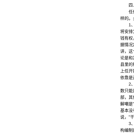
四．
任何问
样的。
1、乡
将安排
钱有权
据情况
讲，这
论是和
县里的
上任开
依靠是
2、其
数只能
部，其
解嘲是
基本没
说，"
3、普
构编制