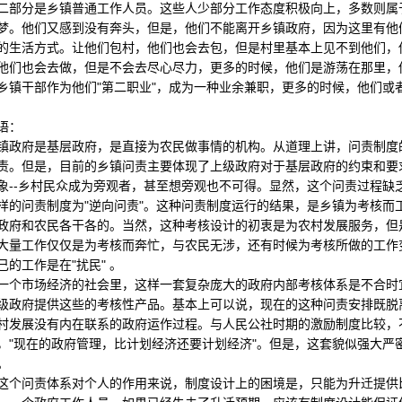
二部分是乡镇普通工作人员。这些人少部分工作态度积极向上，多数则属于
梦。他们又感到没有奔头，但是，他们不能离开乡镇政府，因为这里有他
的生活方式。让他们包村，他们也会去包，但是村里基本上见不到他们，
他们也会去做，但是不会去尽心尽力，更多的时候，他们是游荡在那里，他
乡镇干部作为他们"第二职业"，成为一种业余兼职，更多的时候，他们或
语：
府是基层政府，是直接为农民做事情的机构。从道理上讲，问责制度的
责。但是，目前的乡镇问责主要体现了上级政府对于基层政府的约束和要
象--乡村民众成为旁观者，甚至想旁观也不可得。显然，这个问责过程缺
样的问责制度为"逆向问责"。这种问责制度运行的结果，是乡镇为考核而
政府和农民各干各的。当然，这种考核设计的初衷是为农村发展服务，但
大量工作仅仅是为考核而奔忙，与农民无涉，还有时候为考核所做的工作
己的工作是在"扰民" 。
市场经济的社会里，这样一套复杂庞大的政府内部考核体系是不合时宜
级政府提供这些的考核性产品。基本上可以说，现在的这种问责安排既脱
村发展没有内在联系的政府运作过程。与人民公社时期的激励制度比较，
，"现在的政府管理，比计划经济还要计划经济"。但是，这套貌似强大严
。
问责体系对个人的作用来说，制度设计上的困境是，只能为升迁提供比