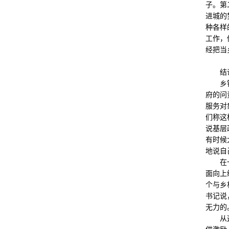
子。第
进城的
种各样
工作，
经把当
结
乡镇政
府的问
服务对
们称这
说基层
有时候
地说自
在一个
面向上
个与乡
书记说
无力的
从这个