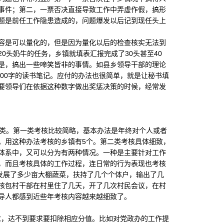
事件；第二，一票否决直接导致工作中弄虚作假，搞形
题是前任工作隐患造成的，问题爆发以后记到现任头上
是可以量化的，但是因为量化以后的检查核实无法到
0头奶牛的任务，乡镇就填表汇报完成了30头甚至40
是，搞出一些啼笑皆非的事情。如县乡领导干部的理论
000字的读书笔记。应付的办法也很简单，就是让秘书填
要领导们在依据这种数字做出奖惩决策的时候，经常发
类。第一类考核比较简略，基本办法是年终对个人或者
。用这种办法考核的乡镇有5个。第二类考核具体细致，
体系中，又可以分为有两种情况。一种是主要针对工作
，而且考核具体的工作过程，连日常的行为表现也考核
发展了多少亩大棚蔬菜，扶持了几个个体户，输出了几
核包村干部在村里住了几天，开了几次村民会议，在村
导人都感到近些年考核内容越来越细致了。
求，达不到要求要扣除相应分值。比如对党政办的工作提