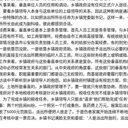
来看，垂直单位人员的任用和调动，乡镇政府没有任何正式介入途径，
，要看乡镇领导人本身与这些单位的上级领导的关系，因此这种影响是通
一些特殊的办法，比如把派出所所长任命为乡镇党委副书记，这样一来，
所所长由此成为副科级，彼此都感到合适。
来看，垂直单位基本上是条条管理，首先人员工资是条条管理，与乡镇
征而有所不同。如工商管理所，经费由县市工商局直接管理，有统收统支
常情况是县市公安局负责划拨人员工资，有的给部分办案经费，有的则完
一是依靠罚没款，一是依靠乡镇政府资助。乡镇政府给予派出所以必要的
有的直接支付派出所聘用的临时人员工资。所以这些财务经费上或明或暗
来看，乡镇政府与这些垂直单位的关系甚是复杂。所有这些垂直机构的
动中必然经常发生关系的部门。从中央政府的角度看，这些部门的垂直有
政府来看，职能最重要的部门都是自己无权管的，而基层政府要履行职责
访谈中不断听到乡镇领导人的抱怨。如乡镇政府村镇建设有规划方案，但
况。土地所是垂直的，乡镇政府管理不了，要一致就只有依靠协商，而协
政府对于本地税收的考核是针对乡镇政府的，税收任务完不成是乡镇领导的
。为了完成乡镇的税收任务，乡镇领导人只能去"请求"他们帮助完成"任
事：两个村民闹纠纷，一个把另一个打成重伤，医药费上万元，报案后派
收了5000元罚款后，派出所便把人放走了。于是伤者家属开始连绵不断
在考核中是一票否决。乡镇书记满脸无奈和委屈："人是派出所放的，派