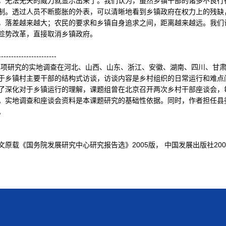
，无法无天的威力就显示出来了。我们认为，虽然乡镇干部的诸多不良行
制。透过人员不断膨胀的外表，可以清晰地看到乡镇政府在权力上的残缺
，落差越来越大；农民的要求和乡镇自身追求之间，距离越来越远。我们
趁势改革，直接取消乡镇政府。
-------------------
研究的实地调查在河北、山西、山东、浙江、安徽、湖南、四川、甘肃、
于乡镇村主要干部的结构式访谈，访谈内容是乡村组织的日常运行和难点问
了深化对于乡镇运行的理解，课题组曾在北京召开两次乡村干部座谈会，
。实地调查和座谈会资料是本课题研究的基础性依据。同时，作者担任县
。
载《国务院发展研究中心研究报告选》2005版， 中国发展出版社200