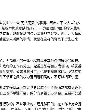
发生过一些"无法无天"的事情。因此，不少人以为乡
一级权力构造残缺的政府，一方面政府内部的个人集权
常有限，能够调动的权力资源非常贫乏。但是，乡镇政
甚至骇人听闻的事情，就是在这样的背景下衍生出来
。乡镇机构的一体化程度高于其他任何层级的政权。
政府的工作有分工，党委是领导和决策机构，镇党委
统筹安排，如果说有分工，也是非制度化的。乡镇党委
件下相互之间的权力范围是明确的，不可以相互侵犯，
署工作基本上都是党政联席会，会议通常都有党委书
般上也不单独开会，偶尔有乡镇长办公会，主要研究落
行政的，不论事业的，还是群团的，在工作上完全是
的工作任务，区别于各个"办公室"、"站"、"所"、"中