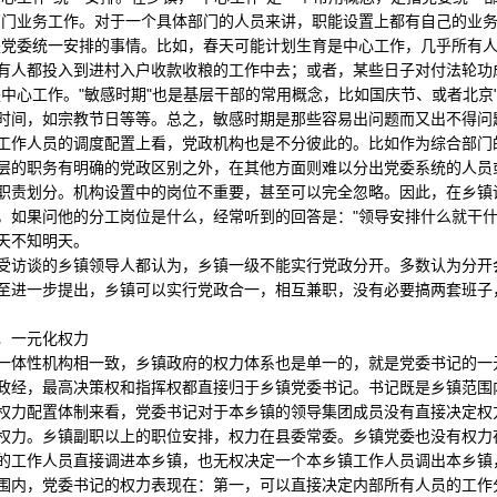
部门业务工作。对于一个具体部门的人员来讲，职能设置上都有自己的业务
是党委统一安排的事情。比如，春天可能计划生育是中心工作，几乎所有
有人都投入到进村入户收款收粮的工作中去；或者，某些日子对付法轮功成
是中心工作。"敏感时期"也是基层干部的常用概念，比如国庆节、或者北京
时间，如宗教节日等等。总之，敏感时期是那些容易出问题而又出不得问
人员的调度配置上看，党政机构也是不分彼此的。比如作为综合部门的"
层的职务有明确的党政区别之外，在其他方面则难以分出党委系统的人员
职责划分。机构设置中的岗位不重要，甚至可以完全忽略。因此，在乡镇
，如果问他的分工岗位是什么，经常听到的回答是："领导安排什么就干什
天不知明天。
谈的乡镇领导人都认为，乡镇一级不能实行党政分开。多数认为分开会
至进一步提出，乡镇可以实行党政合一，相互兼职，没有必要搞两套班子
一元化权力
性机构相一致，乡镇政府的权力体系也是单一的，就是党委书记的一元
政经，最高决策权和指挥权都直接归于乡镇党委书记。书记既是乡镇范围
配置体制来看，党委书记对于本乡镇的领导集团成员没有直接决定权力
权力。乡镇副职以上的职位安排，权力在县委常委。乡镇党委也没有权力
的工作人员直接调进本乡镇，也无权决定一个本乡镇工作人员调出本乡镇
围内，党委书记的权力表现在：第一，可以直接决定内部所有人员的工作