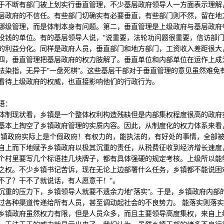
断有部门被上划实行垂直管理，不少基层政府领导人一方面表示理解，
层政府的不信任。有些部门切确实有必要垂直，有些部门则不然，留在地
哪级管理，而是体制本身有问题。第二，垂直管理是上级政府与基层政府
没钱的单位。有的基层领导人说，"说重要，法轮功问题很重要，信访部门
的利益分化。同样是政府人员，垂直部门和地方部门，工资收入差距很大
四，垂直管理把基层政府的权力肢解了。垂直单位和内部单位在运作上成
法染指，无异于"一盘死棋"。这些基层干部对于垂直管理的意见虽然难免
看待上级政府的权威，也直接影响他们的行政行为。
语：
现状看，乡镇是一个整体权利构造残缺但是内部集权程度很高的政府实
基本上掏空了乡镇政府管理的实质内容。因此，从制度化的权力体系来看
乡镇政府实际上是个假政府！有权力的，能执法的，有好处的事情，全部被
自上而下地赋予乡镇政府以极其沉重的责任，从税费征收到经济增长速度
个村里要写几个标语挂几块牌子，都有具体强硬的规定考核。上级所以能
之权。不少乡镇书记苦诉，现在无论上边部署什么任务，乡镇都不能说困难
不了？干不了就说话，有人愿意干！"。
的压力下，乡镇领导人就要不遗余力地"落实"。于是，乡镇政府内部
过各种渠道传递给所有人员，甚至调动起社会的不良势力。 能落实则落
乡镇政府虽然权力有限，但是人员众多，而且主要领导高度集权，来自上