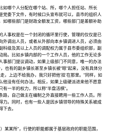
如哪个人分配在哪个站、所，哪个人担任站、所长
是党委下文件，有时候口头宣布就可以，县市的组织人
，如哪些部门是财政全额发工资，哪些部门是差额补助
人事权是在一个封闭的循环里行使，管理的仅仅是已
向外调出人员，或者从外部向本乡镇调进人员，必须由
副科级及其以上人员的调配权力属于县市委组织部，副
动局。比如乡镇内部的一个工作人员，他的工作无论多
人事部门提议调动，如果上级部门不同意，唯一的办法
少，也有的副乡镇长甚至乡镇长被"晾"起来，没有具体分
走，上边不给我办，我只好把他'挂'在那里。"同样，如
么他没有任何办法。相反，如果上级硬派进来他不愿意
有一半的权力，所以称"半盘活棋"。
路，自己做主在编制之外直接聘用一些工作人员。所
得力。同时，也有一些人是因乡镇领导的特殊关系被成
得下去。
）某某所"，行使的职能都属于基层政府的职能范围，