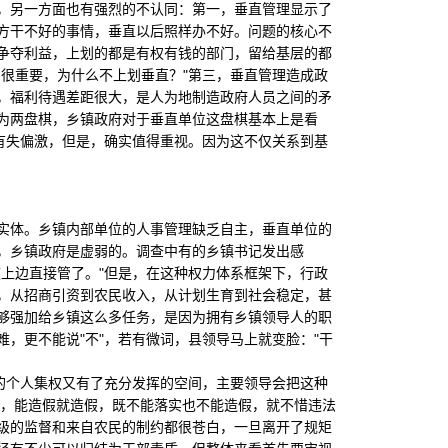
另一方面也有强烈的不认同：第一，垂直管理显示了
方干不好的事情，垂直以后照样办不好。问题的核心不
争夺利益，上划的都是有权有钱的部门，留给基层的都
很重要，为什么不上划垂直？"第三，垂直管理造成政
，福利待遇差距很大，是人为地制造政府人员之间的矛
为两盘棋，乡镇政府对于垂直单位这盘棋基本上是看
有失偏激，但是，确实值得重视。因为这不仅关系到基
体。乡镇内部单位的人事管理缺乏自主，垂直单位的
，乡镇政府是虚弱的。调查中有的乡镇书记发出感
上边直接管了。"但是，在这种权力体系框架下，行政
，从招商引资到农民收入，从计划生育到社会稳定，甚
够强加给乡镇这么多任务，是因为拥有乡镇领导人的职
，更不能说"不"，若有微词，县领导马上就变脸："干
的个人集权又有了充分发挥的空间，主要领导会把这种
实，能造假就造假，既不能落实也不能造假，就不惜违法
级的监督和来自农民的制约都很苍白，一旦离开了规矩