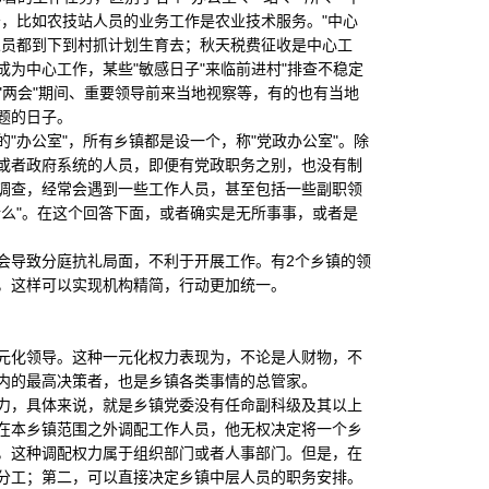
，比如农技站人员的业务工作是农业技术服务。"中心
人员都到下到村抓计划生育去；秋天税费征收是中心工
为中心工作，某些"敏感日子"来临前进村"排查不稳定
"两会"期间、重要领导前来当地视察等，有的也有当地
题的日子。
办公室"，所有乡镇都是设一个，称"党政办公室"。除
或者政府系统的人员，即便有党政职务之别，也没有制
调查，经常会遇到一些工作人员，甚至包括一些副职领
么"。在这个回答下面，或者确实是无所事事，或者是
导致分庭抗礼局面，不利于开展工作。有2个乡镇的领
，这样可以实现机构精简，行动更加统一。
化领导。这种一元化权力表现为，不论是人财物，不
内的最高决策者，也是乡镇各类事情的总管家。
，具体来说，就是乡镇党委没有任命副科级及其以上
在本乡镇范围之外调配工作人员，他无权决定将一个乡
，这种调配权力属于组织部门或者人事部门。但是，在
分工；第二，可以直接决定乡镇中层人员的职务安排。