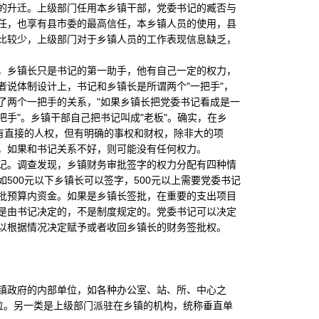
的升迁。上级部门任用本乡镇干部，党委书记的臧否与
任，也享有县市委的最高信任，本乡镇人员的使用，县
比较少，上级部门对于乡镇人员的工作表现信息缺乏，
乡镇长只是书记的第一助手，他有自己一定的权力，
说体制设计上，书记和乡镇长是所谓两个"一把手"，
了两个一把手的关系，"如果乡镇长把党委书记看成是一
手"。乡镇干部自己把书记叫成"老板"。确实，在乡
有直接的人权，但有明确的事权和财权，除非大的项
，如果和书记关系不好，则可能没有任何权力。
。调查发现，乡镇财务审批签字的权力分配有四种情
500元以下乡镇长可以签字，500元以上需要党委书记
批预算内资金。如果是乡镇长签批，在重要的支出项目
是由书记决定的，不是制度规定的。党委书记可以决定
以根据情况决定赋予或者收回乡镇长的财务签批权。
政府的内部单位，如各种办公室、站、所、中心之
单位。另一类是上级部门派驻在乡镇的机构，统称垂直单