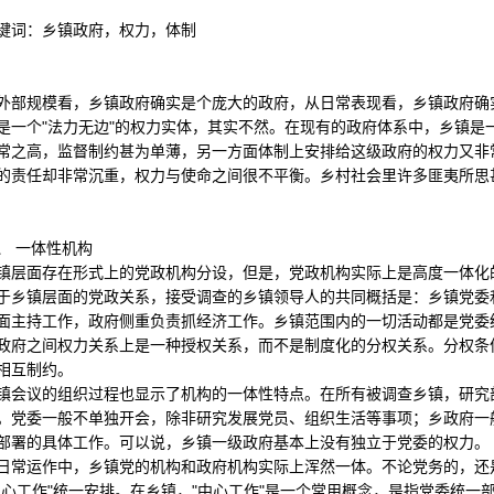
词：乡镇政府，权力，体制
规模看，乡镇政府确实是个庞大的政府，从日常表现看，乡镇政府确实
是一个"法力无边"的权力实体，其实不然。在现有的政府体系中，乡镇是
常之高，监督制约甚为单薄，另一方面体制上安排给这级政府的权力又非
的责任却非常沉重，权力与使命之间很不平衡。乡村社会里许多匪夷所思
 一体性机构
面存在形式上的党政机构分设，但是，党政机构实际上是高度一体化的
镇层面的党政关系，接受调查的乡镇领导人的共同概括是：乡镇党委和
面主持工作，政府侧重负责抓经济工作。乡镇范围内的一切活动都是党委
政府之间权力关系上是一种授权关系，而不是制度化的分权关系。分权条
相互制约。
议的组织过程也显示了机构的一体性特点。在所有被调查乡镇，研究部
。党委一般不单独开会，除非研究发展党员、组织生活等事项；乡政府一
部署的具体工作。可以说，乡镇一级政府基本上没有独立于党委的权力。
运作中，乡镇党的机构和政府机构实际上浑然一体。不论党务的，还是
中心工作"统一安排。在乡镇，"中心工作"是一个常用概念，是指党委统一部署