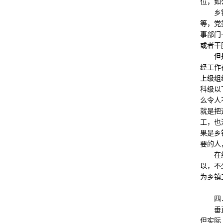
位，如
乡镇对
等，党
事部门
或者干
但是，
经工作
上级组
科级以
么令人
就是把
工，也
果是乡
要的人
在编制
以，不
为乡镇
四．垂
垂直单
但实际