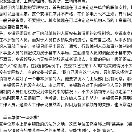
公安派出所、工商管理所、税务所、土地所等等。
于内部机构的管理权力，首先体现在可以决定这些单位的职位安排，比
委可以直接决定。这个安排程序并不严格，在许多地方也不正规，有时候
一般只是备案，不要报批。其次体现在可以决定这些机构人员的工资福利
脆是自收自支等。
乡镇党委政府对于内部单位的人事权有着清晰的边界制约。乡镇本身的
在本乡镇的人员，而对于人员在乡镇以外的流动，没有自主权。从本乡镇
织人事部门决定，乡镇只能提出建议。通常，行政编制人员和事业编制的
下事业人员的调配权力属于县市人事局，工勤编制人员的调配属于县市劳
不满意，乡镇领导人也无权把他辞退或者调出去，能做的是向上级组织或
这个人"晾"起来。在我们的案例中，党委书记把某个人"晾"起来的情况不
没有实际权力。有的党委书记说，"我自己没有这个人权，只能要求将他调
镇领导人看好了一个非本乡镇的人，他要求调入而上级部门没有同意，那
，乡镇领导人也没有办法。由此可见，乡镇政府对于内部单位人员的管理只
内人员任用权力受到体制约束的情况下，不少乡镇领导人就改走第二条
少临时聘用人员很能干，也听话，比在编人员工作努力，乡镇领导也感到
工作人员，这些人工作表现虽然差，但因为有乡镇领导的关照，也照常混
直单位"一盘死棋"
位基本上是乡镇政府的法外之地。这些单位虽然名称上叫"某某乡（镇
上与乡镇政府的关系是一种邻里关系，只能"相处"，不能"管理"。