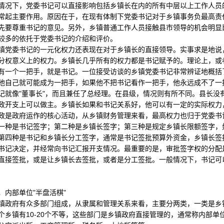
情况下，党委书记可以直接影响包括乡镇长在内的所有中层以上工作人员
常起主要作用。原因在于，在现有体制下党委书记对于乡镇事务负最高责
先要尊重书记的意见。另外，乡镇普通工作人员接触县市领导的机会明显
较多的依托于党委书记的介绍和评价。
委书记的一元化权力还表现在对于乡镇长的直接领导。实事求是地说，
分权意义上的权力。乡镇长几乎所有的权力都是书记赋予的。理论上，或者
有一个一把手，就是书记。一位接受访谈的乡镇党委书记非常辨证地概括
他自己就可能成为一把手，如果他不把书记看作一把手，他永远成不了一把
记就像"董事长"，而且兼任了总经理。在县级，情况则有所不同。县长没
政开支上可以做主。乡镇长如果和书记关系好，他可以有一定的实际权力
政府运作的核心活动，从乡镇财务管理来看，最高权力也归于党委书记
一种是书记签字；第二种是乡镇长签字；第三种是规定乡镇长限额签字，如
第四种是书记和乡镇长分工签字，通常是书记签批预算外资金，乡镇长签
书记决定，并经常向书记汇报开支情况。最重要的是，审批签字权的分配
直接签批，或是让乡镇长去签批，或者是分工签批。一般情况下，书记可
部单位"半盘活棋"
府有众多部门组成，从隶属和管理关系来看，主要分两类，一类是乡镇
个乡镇有10-20个不等，这些部门是乡镇政府直接管理的，通常称内部