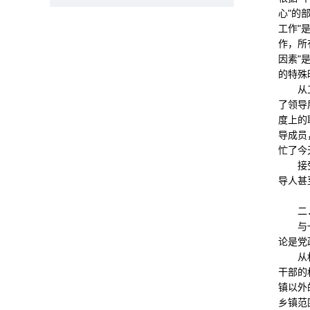
心"的
工作"
作，所
因素"
的特殊
从工作
了领导
度上的
导成员
忙了今
接受访
导人甚
二．
与一体
论是党
从权力
干部的
镇以外
乡镇范