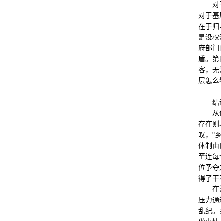
对于不
对于基
在于归
是没权
府部门
盾。第
客，无
层怎么
结
从体制
存在则
叹，"
体制由
至连每
位予夺
得了干
在沉重
压力通
乱纪。