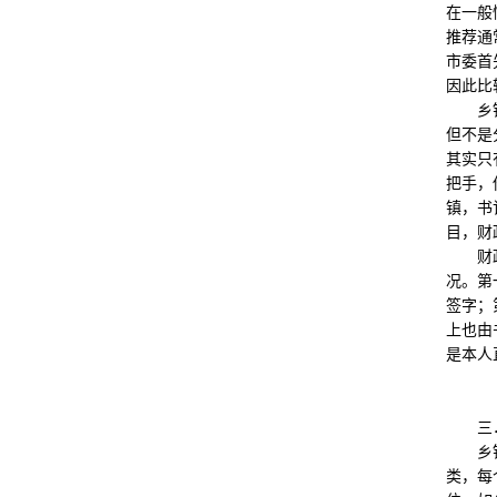
在一般
推荐通
市委首
因此比
乡镇党
但不是
其实只
把手，
镇，书
目，财
财政是
况。第
签字；
上也由
是本人
三．内
乡镇政
类，每