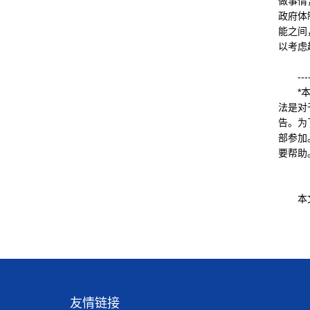
做事情
政府体
能之间
以考虑
-------
*本项
法是对
告。为
部参加
要帮助
本文原
友情链接