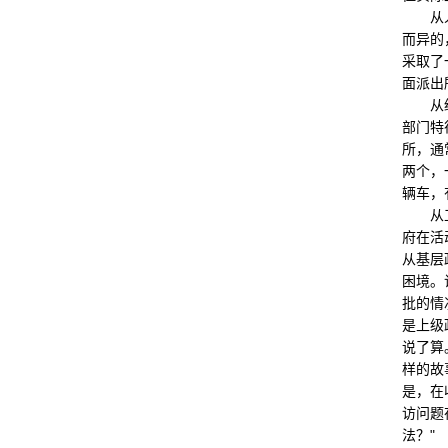
从人事
而异的
采取了
面派出
从经费
部门特
所，通
两个，
辆车，
从工作
府在活
从基层
困境。
批的情
是上级
说了算
样的故
是，在
访问题
法？"