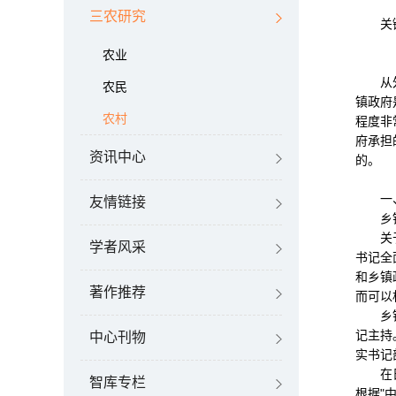
三农研究
关键
农业
从外部
农民
镇政府
农村
程度非
府承担
资讯中心
的。
一、
友情链接
乡镇层
关于乡
学者风采
书记全
和乡镇
著作推荐
而可以
乡镇会
记主持
中心刊物
实书记
在日常
智库专栏
根据"