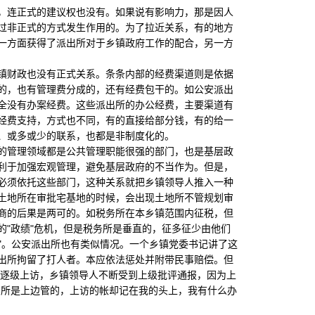
连正式的建议权也没有。如果说有影响力，那是因人
过非正式的方式发生作用的。为了拉近关系，有的地方
一方面获得了派出所对于乡镇政府工作的配合，另一方
财政也没有正式关系。条条内部的经费渠道则是依据
的，也有管理费分成的，还有经费包干的。如公安派出
全没有办案经费。这些派出所的办公经费，主要渠道有
经费支持，方式也不同，有的直接给部分钱，有的给一
、或多或少的联系，也都是非制度化的。
管理领域都是公共管理职能很强的部门，也是基层政
利于加强宏观管理，避免基层政府的不当作为。但是，
必须依托这些部门，这种关系就把乡镇领导人推入一种
土地所在审批宅基地的时候，会出现土地所不管规划审
商的后果是两可的。如税务所在本乡镇范围内征税，但
"政绩"危机，但是税务所是垂直的，征多征少由他们
务"。公安派出所也有类似情况。一个乡镇党委书记讲了这
出所拘留了打人者。本应依法惩处并附带民事赔偿。但
地逐级上访，乡镇领导人不断受到上级批评通报，因为上
出所是上边管的，上访的帐却记在我的头上，我有什么办