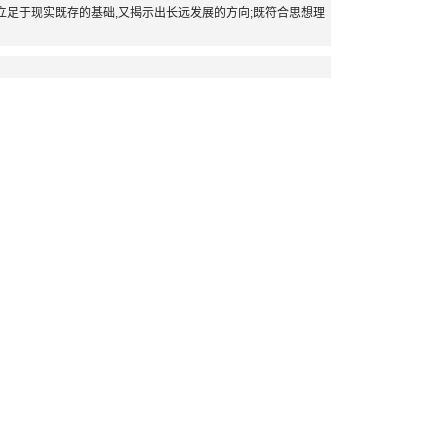
立足于现实既存的基础,又揭示出长远发展的方向;既符合思想理