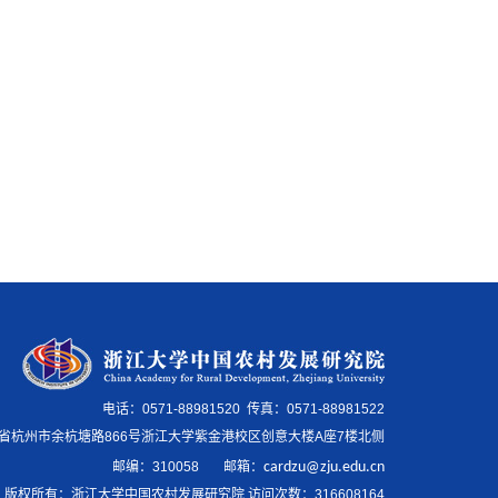
电话：0571-88981520 传真：0571-88981522
省杭州市余杭塘路866号浙江大学紫金港校区创意大楼A座7楼北侧
邮编：
310058
邮箱
：
cardzu@zju.edu.cn
版权所有：浙江大学中国农村发展研究院 访问次数：
316608164