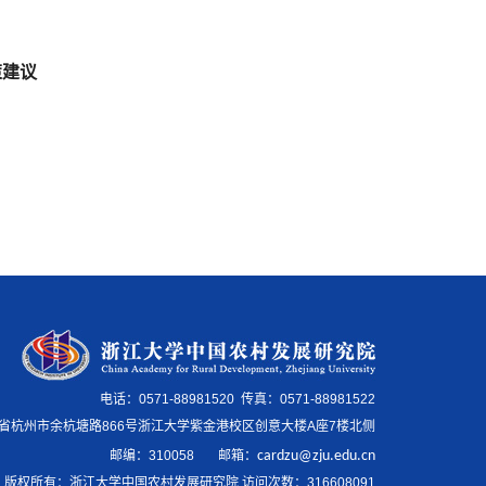
策建议
电话：0571-88981520 传真：0571-88981522
省杭州市余杭塘路866号浙江大学紫金港校区创意大楼A座7楼北侧
邮编：
310058
邮箱
：
cardzu@zju.edu.cn
版权所有：浙江大学中国农村发展研究院 访问次数：
316608091