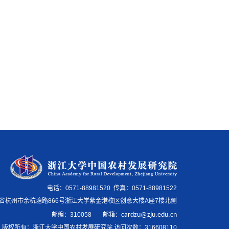
电话：0571-88981520 传真：0571-88981522
省杭州市余杭塘路866号浙江大学紫金港校区创意大楼A座7楼北侧
邮编：
310058
邮箱
：
cardzu@zju.edu.cn
版权所有：浙江大学中国农村发展研究院 访问次数：
316608110