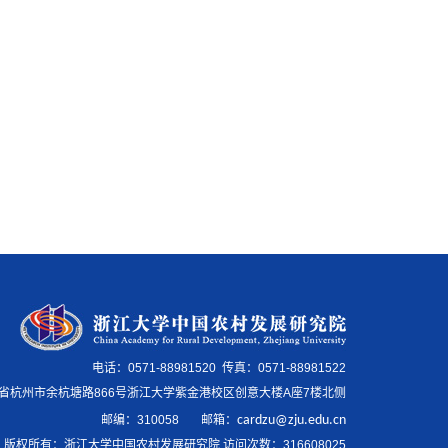
电话：0571-88981520 传真：0571-88981522
省杭州市余杭塘路866号浙江大学紫金港校区创意大楼A座7楼北侧
邮编：
310058
邮箱
：
cardzu@zju.edu.cn
版权所有：浙江大学中国农村发展研究院 访问次数：
316608025