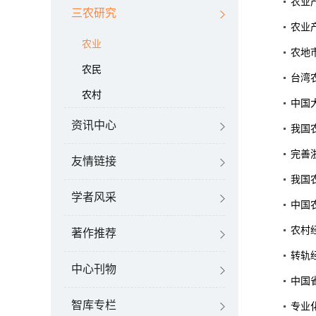
农业
三农研究
农业
农业
农地
农民
台湾
农村
中国
资讯中心
我国
完善
友情链接
我国
学者风采
中国
农村
著作推荐
转轨
中心刊物
中国
智库专栏
专业