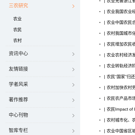
|
农业
完善浙江
三农研究
|
农业
我国农业
农业
|
农业
中国农民
农民
|
农村
我国城市
农村
|
农民
增加农民
资讯中心
|
农业
农村经济
|
农业
转轨经济
友情链接
|
农民
“国家”归
学者风采
|
农村
加快农村
|
农民
农产品市
著作推荐
|
农民
Impact of 
中心刊物
|
农村
城市化、
智库专栏
|
农业
中国省区城