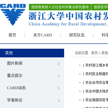
国家教育部人文社会科学重点研究基地
国家哲学
首页
关于CARD
研究队伍
科
其他
当前位置 :
首页
>
其他
图片新闻
|
农村
浙江城乡
|
农村
民主制度的
重点提示
|
农业
台湾农业
CARD动态
|
农业
中国大陆
|
农业
我国农民
学者新论