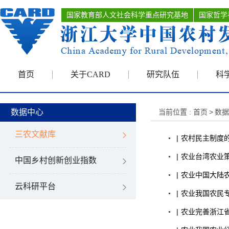
国家教育部人文社会科学重点研究基地
国家哲学
首页
关于CARD
研究队伍
科
数据中心
当前位置 :
首页
>
数据
三农文献库
|
农村
民主制度的
|
农业
台湾农业
中国乡村创新创业指数
|
农业
中国大陆
云科研平台
|
农业
我国农民
|
农业
完善浙江