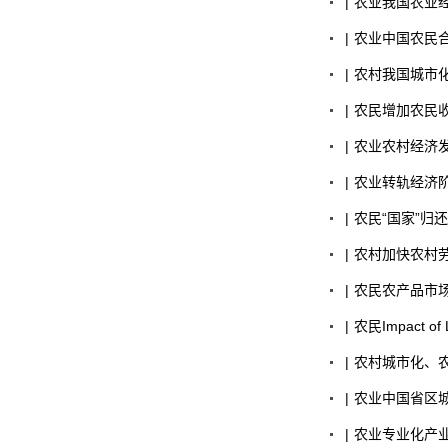
|
农业
我国农业
|
农业
中国农民
|
农村
我国城市
|
农民
增加农民
|
农业
农村经济
|
农业
转轨经济
|
农民
“国家”归
|
农村
加快农村
|
农民
农产品市
|
农民
Impact of 
|
农村
城市化、
|
农业
中国省区城
|
农业
专业化产